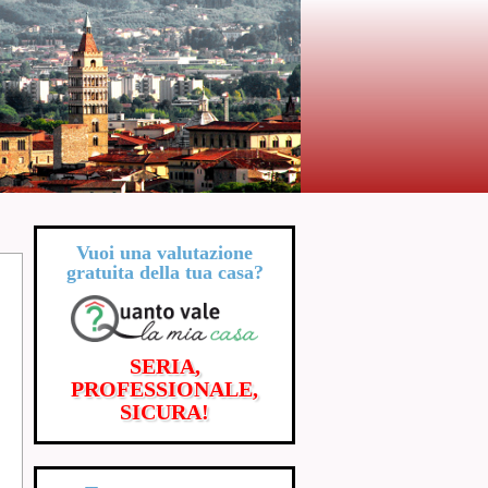
Vuoi una valutazione
gratuita
della tua casa?
SERIA,
PROFESSIONALE,
SICURA!